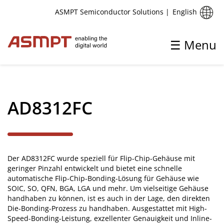
English
ASMPT Semiconductor Solutions
|
☰ Menu
✕
Back
AD8312FC
Die Verklebung
Epoxy Die Bonden
Der AD8312FC wurde speziell für Flip-Chip-Gehäuse mit
Eutectic Die Bonden
geringer Pinzahl entwickelt und bietet eine schnelle
automatische Flip-Chip-Bonding-Lösung für Gehäuse wie
Flip Chip Bonden
SOIC, SO, QFN, BGA, LGA und mehr. Um vielseitige Gehäuse
handhaben zu können, ist es auch in der Lage, den direkten
Bonden von Multi-Chip-Modulen
Die-Bonding-Prozess zu handhaben. Ausgestattet mit High-
Speed-Bonding-Leistung, exzellenter Genauigkeit und Inline-
Soft Solder Die Bonden