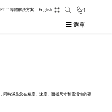
MPT 半導體解決方案
|
English
☰ 選單
返回
固晶
銀漿固晶
共晶固晶
，同時滿足您在精度、速度、面板尺寸和靈活性的要
覆晶固晶
多晶片模組固晶