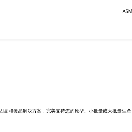
AS
返回
集成電路及分立器件
固晶
銀燒結
固晶和覆晶解決方案，完美支持您的原型、小批量或大批量生產
焊線
塑封