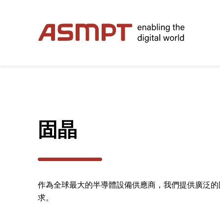
✕
返回
產品
固晶
先進封裝
集成電路及分立器件
作為全球最大的半導體設備供應商，我們提供廣泛的
CMOS影像感測器
求。
LED / Photonics